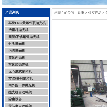
产品列表
您现在的位置：
首页
>
供应产品
>
车载LNG天燃气瓶抛光机
活塞杆抛光机
圆管/不锈钢管抛光机
封头抛光机
内圆抛光机
筒体内抛机
车床式抛光机
无心磨式抛光机
方管/带钢抛光机
内外圆一体抛光机
抛光机自动料架
除尘设备
无芯磨自动料架