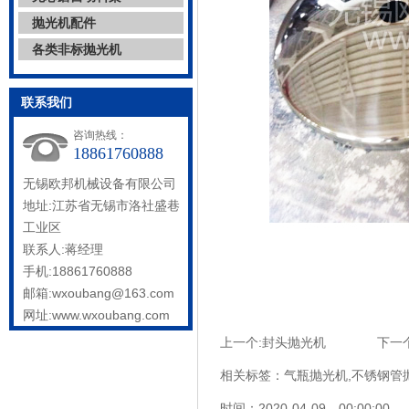
抛光机配件
各类非标抛光机
联系我们
咨询热线：
18861760888
无锡欧邦机械设备有限公司
地址:江苏省无锡市洛社盛巷
工业区
联系人:蒋经理
手机:18861760888
邮箱:wxoubang@163.com
网址:www.wxoubang.com
上一个:
封头抛光机
下一个
相关标签：
气瓶抛光机
,
不锈钢管
时间：2020-04-09 00:00:00