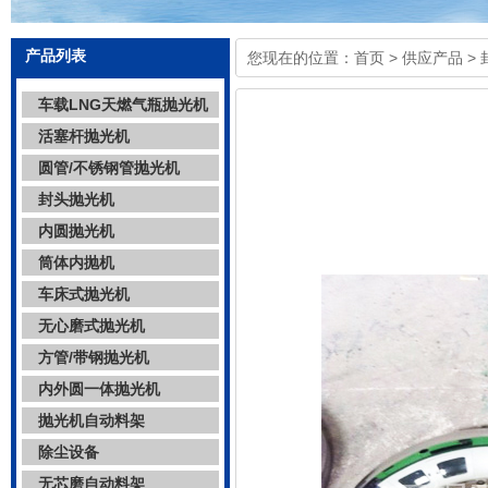
产品列表
您现在的位置：
首页
>
供应产品
>
车载LNG天燃气瓶抛光机
活塞杆抛光机
圆管/不锈钢管抛光机
封头抛光机
内圆抛光机
筒体内抛机
车床式抛光机
无心磨式抛光机
方管/带钢抛光机
内外圆一体抛光机
抛光机自动料架
除尘设备
无芯磨自动料架